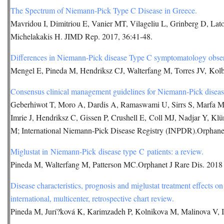
The Spectrum of Niemann-Pick Type C Disease in Greece.
Mavridou I, Dimitriou E, Vanier MT, Vilageliu L, Grinberg D, Lato
Michelakakis H. JIMD Rep. 2017, 36:41-48.
Differences in Niemann-Pick disease Type C symptomatology observe
Mengel E, Pineda M, Hendriksz CJ, Walterfang M, Torres JV, Ko
Consensus clinical management guidelines for Niemann-Pick diseas
Geberhiwot T, Moro A, Dardis A, Ramaswami U, Sirrs S, Marfa M
Imrie J, Hendriksz C, Gissen P, Crushell E, Coll MJ, Nadjar Y, 
M; International Niemann-Pick Disease Registry (INPDR).Orphanet
Miglustat in Niemann-Pick disease type C patients: a review.
Pineda M, Walterfang M, Patterson MC.Orphanet J Rare Dis. 201
Disease characteristics, prognosis and miglustat treatment effects 
international, multicenter, retrospective chart review.
Pineda M, Jurí?ková K, Karimzadeh P, Kolnikova M, Malinova V, I