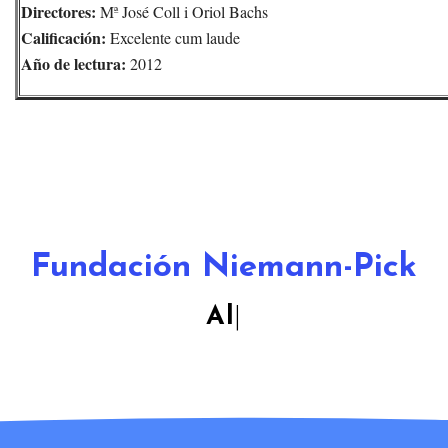
Directores:
Mª José Coll i Oriol Bachs
Calificación:
Excelente cum laude
Año de lectura:
2012
Fundación Niemann-Pick
Alcanzando M
|