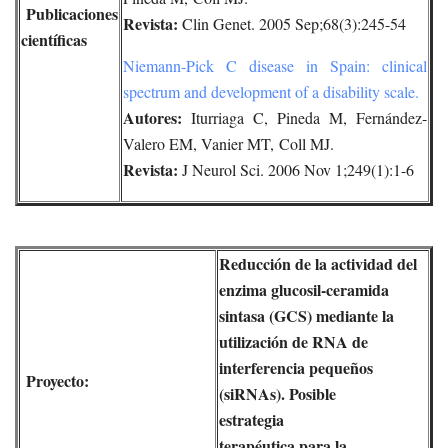
Publicaciones
Revista:
Clin Genet. 2005 Sep;68(3):245-54
científicas
Niemann-Pick C disease in Spain: clinical
spectrum and development of a disability scale.
Autores:
Iturriaga C, Pineda M, Fernández-
Valero EM, Vanier MT, Coll MJ.
Revista:
J Neurol Sci. 2006 Nov 1;249(1):1-6
Reducción de la actividad del
enzima glucosil-ceramida
sintasa (GCS) mediante la
utilización de RNA de
interferencia pequeños
Proyecto:
(siRNAs). Posible
estrategia
terapéutica para la