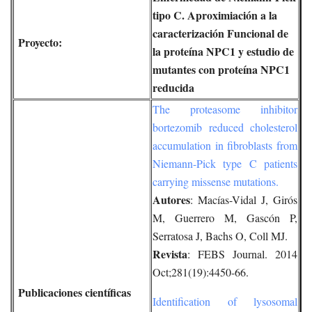
tipo C. Aproximiación a la
caracterización Funcional de
Proyecto:
la proteína NPC1 y estudio de
mutantes con proteína NPC1
reducida
The proteasome inhibitor
bortezomib reduced cholesterol
accumulation in fibroblasts from
Niemann-Pick type C patients
carrying missense mutations.
Autores
: Macías-Vidal J, Girós
M, Guerrero M, Gascón P,
Serratosa J, Bachs O, Coll MJ.
Revista
: FEBS Journal. 2014
Oct;281(19):4450-66.
Publicaciones científicas
Identification of lysosomal