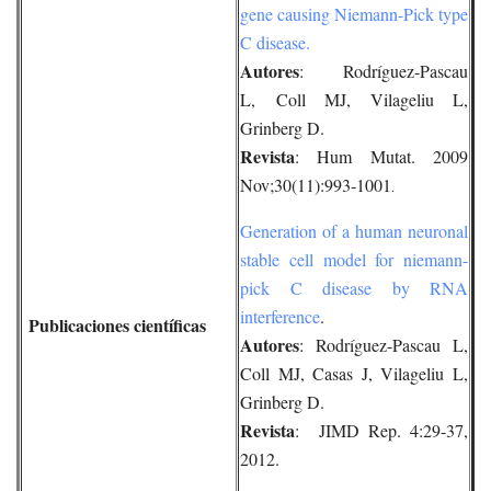
gene causing Niemann-Pick type
C disease.
Autores
: Rodríguez-Pascau
L, Coll MJ, Vilageliu L,
Grinberg D.
Revista
: Hum Mutat. 2009
Nov;30(11):993-1001
.
Generation of a human neuronal
stable cell model for niemann-
pick C disease by RNA
interference
.
Publicaciones científicas
Autores
: Rodríguez-Pascau L,
Coll MJ, Casas J, Vilageliu L,
Grinberg D.
Revista
: JIMD Rep. 4:29-37,
2012.