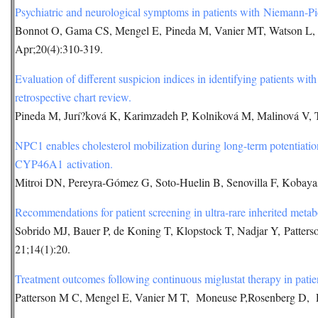
Psychiatric and neurological symptoms in patients with Niemann-Pi
Bonnot O, Gama CS, Mengel E, Pineda M, Vanier MT, Watson L, Wa
Apr;20(4):310-319.
Evaluation of different suspicion indices in identifying patients wit
retrospective chart review.
Pineda M, Jurí?ková K, Karimzadeh P, Kolniková M, Malinová V, T
NPC1 enables cholesterol mobilization during long-term potentiatio
CYP46A1 activation.
Mitroi DN, Pereyra-Gómez G, Soto-Huelin B, Senovilla F, Koba
Recommendations for patient screening in ultra-rare inherited met
Sobrido MJ, Bauer P, de Koning T, Klopstock T, Nadjar Y, Patter
21;14(1):20.
Treatment outcomes following continuous miglustat therapy in patie
Patterson M C, Mengel E, Vanier M T, Moneuse P,Rosenberg D, 