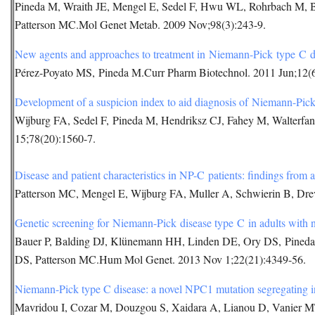
Pineda M, Wraith JE, Mengel E, Sedel F, Hwu WL, Rohrbach M, B
Patterson MC.Mol Genet Metab. 2009 Nov;98(3):243-9.
New agents and approaches to treatment in Niemann-Pick type C d
Pérez-Poyato MS, Pineda M.Curr Pharm Biotechnol. 2011 Jun;12(
Development of a suspicion index to aid diagnosis of Niemann-Pick
Wijburg FA, Sedel F, Pineda M, Hendriksz CJ, Fahey M, Walterfa
15;78(20):1560-7.
Disease and patient characteristics in NP-C patients: findings from an
Patterson MC, Mengel E, Wijburg FA, Muller A, Schwierin B, Dre
Genetic screening for Niemann-Pick disease type C in adults with
Bauer P, Balding DJ, Klünemann HH, Linden DE, Ory DS, Pineda M
DS, Patterson MC.Hum Mol Genet. 2013 Nov 1;22(21):4349-56.
Niemann-Pick type C disease: a novel NPC1 mutation segregating in
Mavridou I, Cozar M, Douzgou S, Xaidara A, Lianou D, Vanier MT,