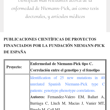
científicas más relevantes acerca de la
enfermedad de Niemann-Pick, así como tesis
doctorales, y artículos médicos
PUBLICACIONES CIENTÍFICAS DE PROYECTOS
FINANCIADOS POR LA FUNDACIÓN NIEMANN-PICK
DE ESPAÑA
Enfermedad de Niemann-Pick tipo C.
Proyecto:
Correlación entre el genotipo y el fenotipo
Identification of 25 new mutations in 40
unrelated Spanish Niemann-Pick type C
patients: genotype-phenotype correlations.
Autores:
Fernandez-Valero EM, Ballart A,
Iturriaga C, Lluch M, Macias J, Vanier MT,
Pineda M, Coll MJ.