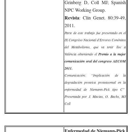
Grinberg D, Coll MJ; Spanish
NPC Working Group.
Revista
: Clin Genet. 80:39-49,
2011.
Parte de este trabajo fue presentado en el
IX Congréso Nacional d'Errores Conénitos
del Metabolismo, que va tenir lloc a
València obteniendo el
Premio a la mejor
comunicación oral del congreso AECOM
2011.
Comunicación: “Implicación de la
degradación proteica proteasomal en la
enfermedad de Niemann-Pick tipo C”
Presentada por J. Macias, O. Bachs, MJ
Coll
Enfermedad de Niemann-Pick