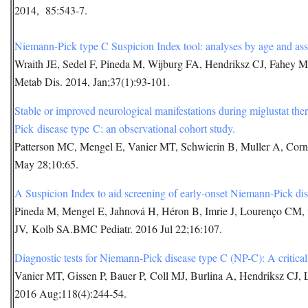
2014, 85:543-7.
Niemann-Pick type C Suspicion Index tool: analyses by age and asso
Wraith JE, Sedel F, Pineda M, Wijburg FA, Hendriksz CJ, Fahey 
Metab Dis. 2014, Jan;37(1):93-101.
Stable or improved neurological manifestations during miglustat ther
Pick disease type C: an observational cohort study.
Patterson MC, Mengel E, Vanier MT, Schwierin B, Muller A, Cornel
May 28;10:65.
A Suspicion Index to aid screening of early-onset Niemann-Pick di
Pineda M, Mengel E, Jahnová H, Héron B, Imrie J, Lourenço CM, v
JV, Kolb SA.BMC Pediatr. 2016 Jul 22;16:107.
Diagnostic tests for Niemann-Pick disease type C (NP-C): A critical
Vanier MT, Gissen P, Bauer P, Coll MJ, Burlina A, Hendriksz CJ,
2016 Aug;118(4):244-54.