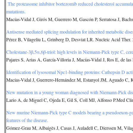
The proteasome inhibitor bortezomib reduced cholesterol accumulat
mutations.
Macías-Vidal J, Girós M, Guerrero M, Gascón P, Serratosa J, Bac
Antisense mediated splicing modulation for inherited metabolic disea
Pérez B, Vilageliu L, Grinberg D, Desviat LR. Nucleic Acid Ther.
Cholestane-3β,5α,6β-triol: high levels in Niemann-Pick type C, cer
Pajares S, Arias A, García-Villoria J, Macías-Vidal J, Ros E, de l
Identification of lysosomal Npc1-binding proteins: Cathepsin D act
Macías-Vidal J, Guerrero-Hernández M, Estanyol JM, Aguado C, K
New mutation in a young woman diagnosed with Niemann-Pick dis
Lario A, de Miguel C, Ojeda E, Gil S, Coll MJ, Alfonso P.Med Cli
New murine Niemann-Pick type C models bearing a pseudoexon-gene
features of the disease.
Gómez-Grau M, Albaigès J, Casas J, Auladell C, Dierssen M, Vilag