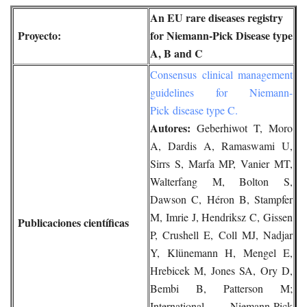
An EU rare diseases registry
Proyecto:
for Niemann-Pick Disease type
A, B and C
Consensus clinical management
guidelines for Niemann-
Pick disease type C.
Autores:
Geberhiwot T, Moro
A, Dardis A, Ramaswami U,
Sirrs S, Marfa MP, Vanier MT,
Walterfang M, Bolton S,
Dawson C, Héron B, Stampfer
M, Imrie J, Hendriksz C, Gissen
Publicaciones científicas
P, Crushell E, Coll MJ, Nadjar
Y, Klünemann H, Mengel E,
Hrebicek M, Jones SA, Ory D,
Bembi B, Patterson M;
International Niemann-Pick