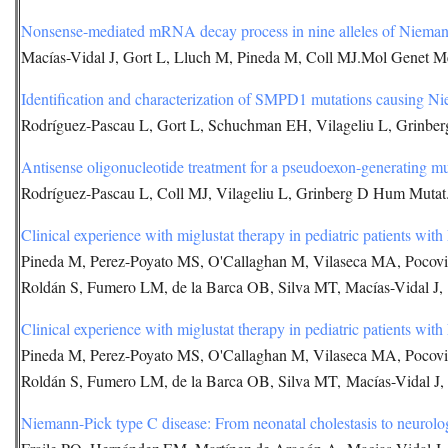
Nonsense-mediated mRNA decay process in nine alleles of Niemann
Macías-Vidal J, Gort L, Lluch M, Pineda M, Coll MJ.Mol Genet M
Identification and characterization of SMPD1 mutations causing Ni
Rodríguez-Pascau L, Gort L, Schuchman EH, Vilageliu L, Grinbe
Antisense oligonucleotide treatment for a pseudoexon-generating 
Rodríguez-Pascau L, Coll MJ, Vilageliu L, Grinberg D Hum Mutat
Clinical experience with miglustat therapy in pediatric patients wit
Pineda M, Perez-Poyato MS, O'Callaghan M, Vilaseca MA, Pocovi
Roldán S, Fumero LM, de la Barca OB, Silva MT, Macías-Vidal J,
Clinical experience with miglustat therapy in pediatric patients wit
Pineda M, Perez-Poyato MS, O'Callaghan M, Vilaseca MA, Pocovi
Roldán S, Fumero LM, de la Barca OB, Silva MT, Macías-Vidal J,
Niemann-Pick type C disease: From neonatal cholestasis to neurolog