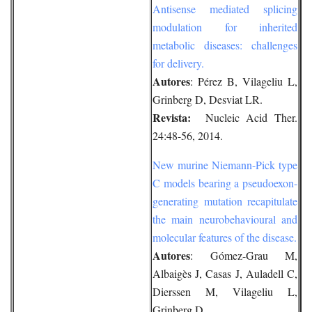
Antisense mediated splicing
modulation for inherited
metabolic diseases: challenges
for delivery.
Autores
: Pérez B, Vilageliu L,
Grinberg D, Desviat LR.
Revista:
Nucleic Acid Ther.
24:48-56, 2014.
New murine Niemann-Pick type
C models bearing a pseudoexon-
generating mutation recapitulate
the main neurobehavioural and
molecular features of the disease.
Autores
: Gómez-Grau M,
Albaigès J, Casas J, Auladell C,
Dierssen M, Vilageliu L,
Grinberg D.