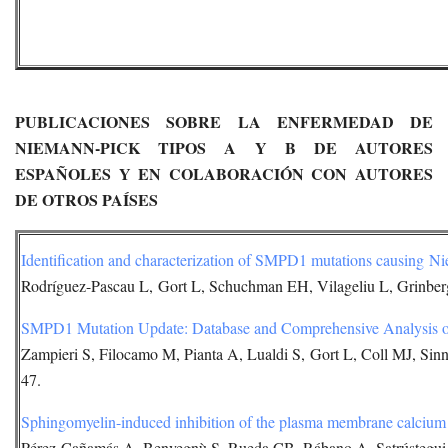
PUBLICACIONES SOBRE LA ENFERMEDAD DE
NIEMANN-PICK TIPOS A Y B DE AUTORES
ESPAÑOLES Y EN COLABORACIÓN CON AUTORES
DE OTROS PAÍSES
Identification and characterization of SMPD1 mutations causing Ni
Rodríguez-Pascau L, Gort L, Schuchman EH, Vilageliu L, Grinbe
SMPD1 Mutation Update: Database and Comprehensive Analysis of
Zampieri S, Filocamo M, Pianta A, Lualdi S, Gort L, Coll MJ, Si
47.
Sphingomyelin-induced inhibition of the plasma membrane calcium
Pérez-Cañamás A, Benvegnù S, Rueda CB, Rábano A, Satrústegui 