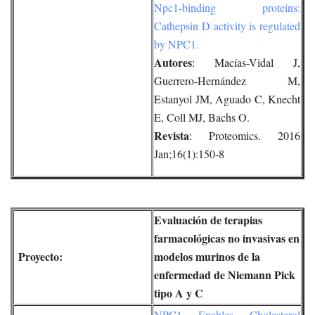
Npc1-binding proteins:
Cathepsin D activity is regulated
by NPC1.
Autores
: Macías-Vidal J,
Guerrero-Hernández M,
Estanyol JM, Aguado C, Knecht
E, Coll MJ, Bachs O.
Revista
: Proteomics. 2016
Jan;16(1):150-8
Evaluación de terapias
farmacológicas no invasivas en
Proyecto:
modelos murinos de la
enfermedad de Niemann Pick
tipo A y C
NPC1 Enables Cholesterol