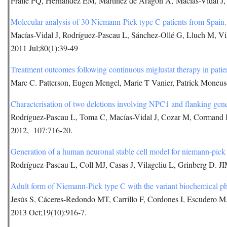
Fraile PQ, Hernández EM, Martínez de Aragón A, Macias-Vidal J,
Molecular analysis of 30 Niemann-Pick type C patients from Spain.
Macías-Vidal J, Rodríguez-Pascau L, Sánchez-Ollé G, Lluch M, V
2011 Jul;80(1):39-49
Treatment outcomes following continuous miglustat therapy in patie
Marc C. Patterson, Eugen Mengel, Marie T Vanier, Patrick Moneus
Characterisation of two deletions involving NPC1 and flanking gene
Rodríguez-Pascau L, Toma C, Macías-Vidal J, Cozar M, Cormand B
2012, 107:716-20.
Generation of a human neuronal stable cell model for niemann-pick
Rodríguez-Pascau L, Coll MJ, Casas J, Vilageliu L, Grinberg D. J
Adult form of Niemann-Pick type C with the variant biochemical ph
Jesús S, Cáceres-Redondo MT, Carrillo F, Cordones I, Escudero M, 
2013 Oct;19(10):916-7.