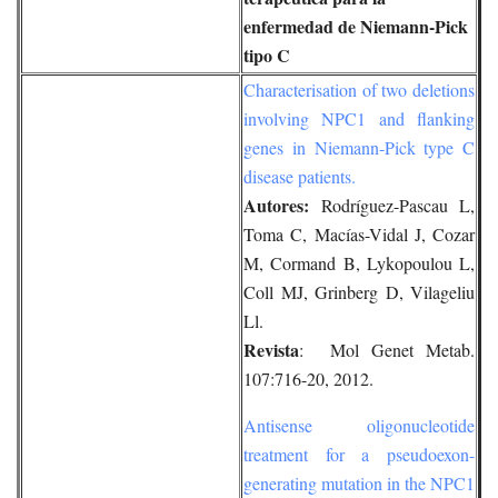
enfermedad de Niemann-Pick
tipo C
Characterisation of two deletions
involving NPC1 and flanking
genes in Niemann-Pick type C
disease patients.
Autores:
Rodríguez-Pascau L,
Toma C, Macías-Vidal J, Cozar
M, Cormand B, Lykopoulou L,
Coll MJ, Grinberg D, Vilageliu
Ll.
Revista
: Mol Genet Metab.
107:716-20, 2012.
Antisense oligonucleotide
treatment for a pseudoexon-
generating mutation in the NPC1