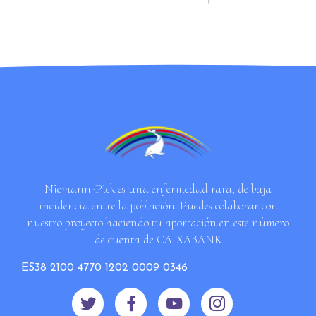
Niemann-Pick es una enfermedad rara, de baja
incidencia entre la población. Puedes colaborar con
nuestro proyecto haciendo tu aportación en este número
de cuenta de CAIXABANK
ES38 2100 4770 1202 0009 0346