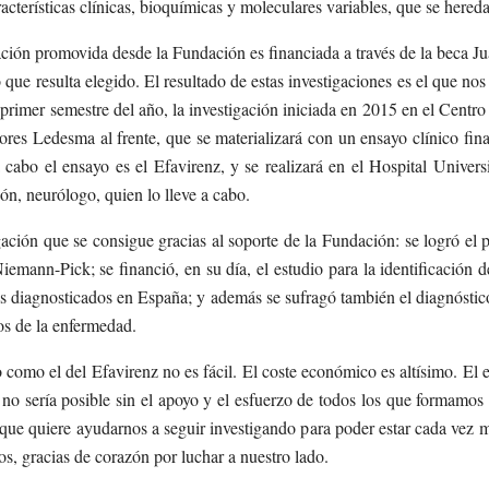
acterísticas clínicas, bioquímicas y moleculares variables, que se here
ción promovida desde la Fundación es financiada a través de la beca Ju
o que resulta elegido. El resultado de estas investigaciones es el que no
l primer semestre del año, la investigación iniciada en 2015 en el Cent
res Ledesma al frente, que se materializará con un ensayo clínico fi
cabo el ensayo es el Efavirenz, y se realizará en el Hospital Universit
ón, neurólogo, quien lo lleve a cabo.
gación que se consigue gracias al soporte de la Fundación: se logró el 
mann-Pick; se financió, en su día, el estudio para la identificación 
 diagnosticados en España; y además se sufragó también el diagnóstico
sos de la enfermedad.
 como el del Efavirenz no es fácil. El coste económico es altísimo. El 
sería posible sin el apoyo y el esfuerzo de todos los que formamos pa
que quiere ayudarnos a seguir investigando para poder estar cada vez 
os, gracias de corazón por luchar a nuestro lado.