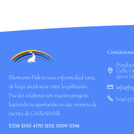
Contáctenos
Fundaci
Calle Cr
25001 L
Niemann-Pick es una enfermedad rara,
de baja incidencia entre la población.
info@fnp
Puedes colaborar con nuestro proyecto
(+34) 97
haciendo tu aportación en este número de
cuenta de CAIXABANK
ES38 2100 4770 1202 0009 0346