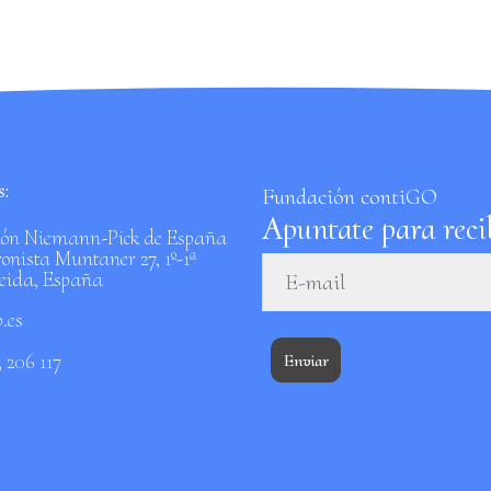
:
Fundación contiGO
Apuntate para recib
ón Niemann-Pick de España
onista Muntaner 27, 1º-1ª
leida, España
.es
3 206 117
Enviar